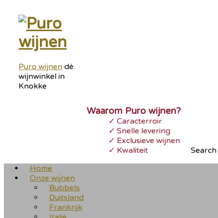
Puro wijnen
dé
wijnwinkel in
Knokke
Waarom Puro wijnen?
Caracterroir
Snelle levering
Exclusieve wijnen
Kwaliteit
Search 
Home
Onze wijnen
Bubbels
Duitsland
Frankrijk
Italië